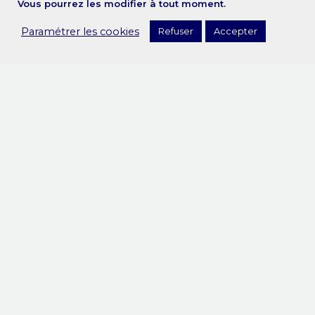
Vous pourrez les modifier à tout moment.
Paramétrer les cookies
Refuser
Accepter
AKONEO International represents your company
for VAT matters in Europe in order to fulfill all your
tax obligations related to your activities in Europe.
Contact