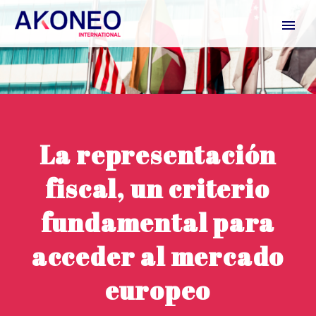
La representación
fiscal, un criterio
fundamental para
acceder al mercado
europeo