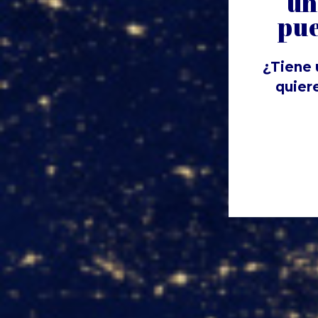
un
pue
¿Tiene 
quier