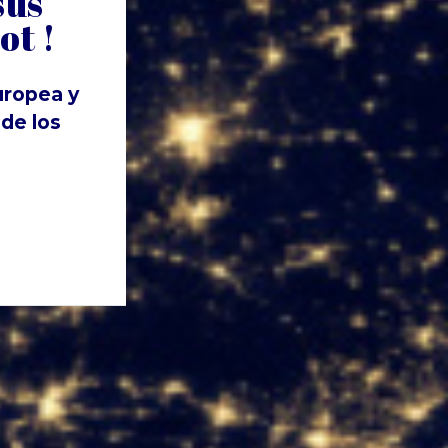
sus
ot !
uropea y
de los